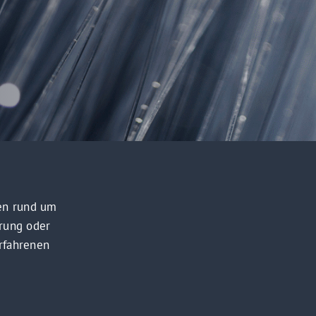
gen rund um
erung oder
rfahrenen